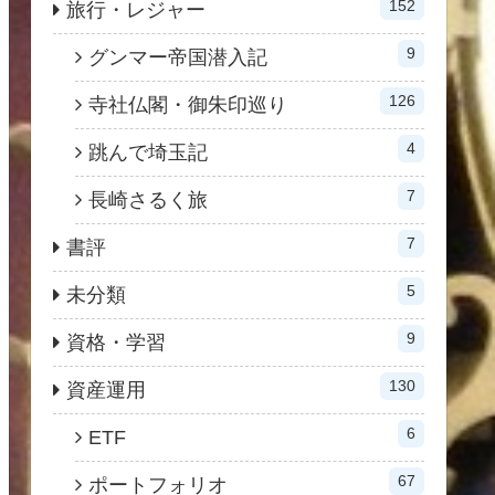
152
旅行・レジャー
9
グンマー帝国潜入記
126
寺社仏閣・御朱印巡り
4
跳んで埼玉記
7
長崎さるく旅
7
書評
5
未分類
9
資格・学習
130
資産運用
6
ETF
67
ポートフォリオ