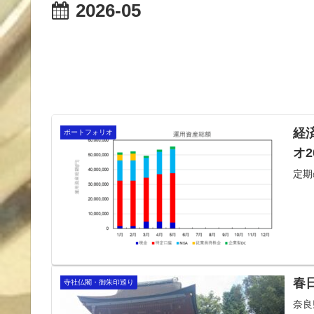
2026-05
経
ポートフォリオ
オ2
定期
春
寺社仏閣・御朱印巡り
奈良