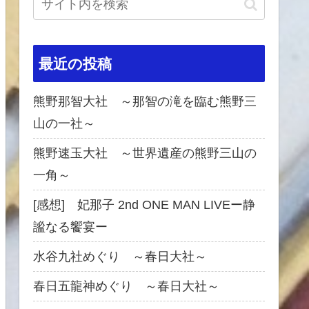
最近の投稿
熊野那智大社 ～那智の滝を臨む熊野三
山の一社～
熊野速玉大社 ～世界遺産の熊野三山の
一角～
[感想] 妃那子 2nd ONE MAN LIVEー静
謐なる饗宴ー
水谷九社めぐり ～春日大社～
春日五龍神めぐり ～春日大社～