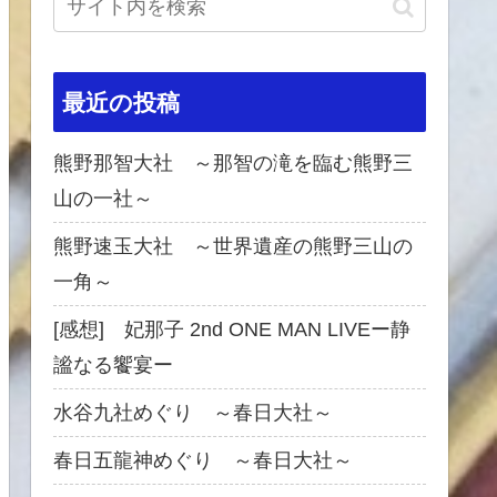
最近の投稿
熊野那智大社 ～那智の滝を臨む熊野三
山の一社～
熊野速玉大社 ～世界遺産の熊野三山の
一角～
[感想] 妃那子 2nd ONE MAN LIVEー静
謐なる饗宴ー
水谷九社めぐり ～春日大社～
春日五龍神めぐり ～春日大社～