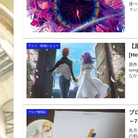
述べ
ァン
【原
アニメ・映画レビュー
[H
原作未
so
なか
ブ
ブログ奮闘記
～
先月
の初