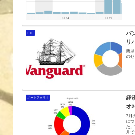
バ
ETF
リ
簡単
のセ
経
ポートフォリオ
オ2
7月
につ
た。
月で