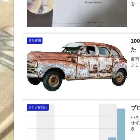
を、
1
資産運用
た
百万
まし
ブ
ブログ奮闘記
小さ
せず
き、