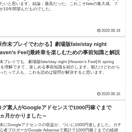
たいと思います。結論：最高だった。これこそfateの集大成、フ
が15年間望んだものでした。
2020.08.18
作未プレイでわかる】劇場版fate/stay night
eaven’s Feel]最終章を楽しむための事前知識と解説
プレイでも、劇場版fate/stay night [Heaven's Feel]Ⅲ.spring
ngを理解できて、楽しめる事前知識を紹介します。観たけどわから
ったって人も、これを読めば疑問が解決すると思います。
2020.08.16
ログ素人がGoogleアドセンスで1000円稼ぐまで
7ヵ月かかりました～
末にGoogleアドセンスの収益が、ついに1000円達しました。ガチ
心者ブロガーがGoogle Adsenseで累計で1000円稼ぐまでの経緯