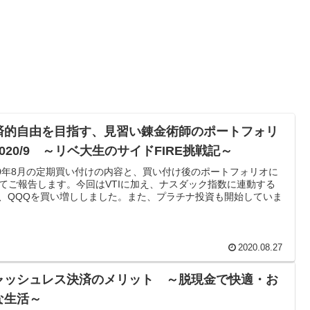
済的自由を目指す、見習い錬金術師のポートフォリ
020/9 ～リベ大生のサイドFIRE挑戦記～
20年8月の定期買い付けの内容と、買い付け後のポートフォリオに
てご報告します。今回はVTIに加え、ナスダック指数に連動する
F、QQQを買い増ししました。また、プラチナ投資も開始していま
2020.08.27
ャッシュレス決済のメリット ～脱現金で快適・お
な生活～