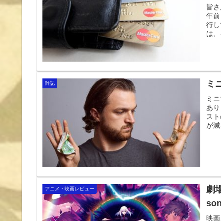
皆さ
年前
行し
は、
す
ミ
雑記
ミニ
あり
スト
が減
劇場版
アニメ・映画レビュー
s
映画、