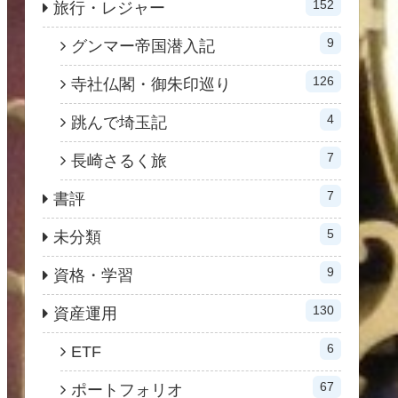
152
旅行・レジャー
9
グンマー帝国潜入記
126
寺社仏閣・御朱印巡り
4
跳んで埼玉記
7
長崎さるく旅
7
書評
5
未分類
9
資格・学習
130
資産運用
6
ETF
67
ポートフォリオ