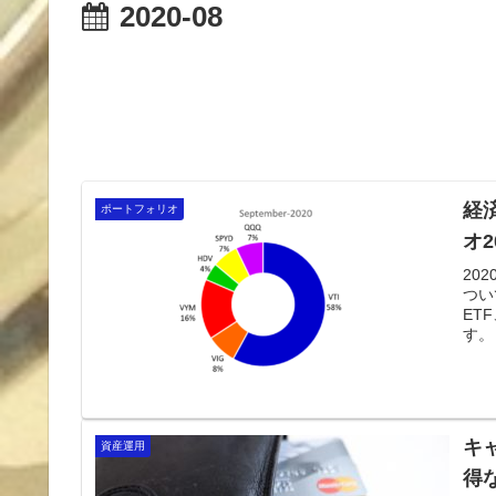
2020-08
経
ポートフォリオ
オ2
20
つい
ET
す。
キ
資産運用
得