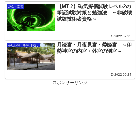
【MT-2】磁気探傷試験レベル2の
資格・学習
筆記試験対策と勉強法 ～非破壊
試験技術者資格～
2022.09.25
月読宮・月夜見宮・倭姫宮 ～伊
寺社仏閣・御朱印巡り
勢神宮の内宮・外宮の別宮～
2022.09.24
スポンサーリンク