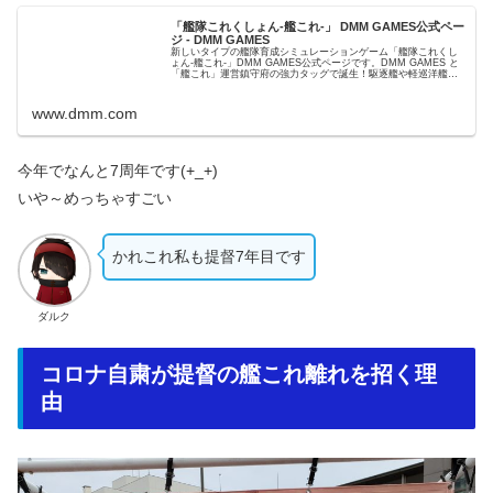
「艦隊これくしょん-艦これ-」 DMM GAMES公式ペー
ジ - DMM GAMES
新しいタイプの艦隊育成シミュレーションゲーム「艦隊これくし
ょん-艦これ-」DMM GAMES公式ページです。DMM GAMES と
「艦これ」運営鎮守府の強力タッグで誕生！駆逐艦や軽巡洋艦、
重巡洋艦など擬人化された100隻以上の「艦娘（かんむ...
www.dmm.com
今年でなんと7周年です(+_+)
いや～めっちゃすごい
かれこれ私も提督7年目です
ダルク
コロナ自粛が提督の艦これ離れを招く理
由