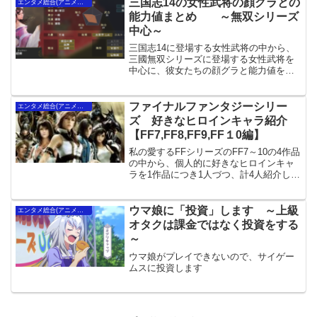
三国志14の女性武将の顔グラとの
エンタメ総合(アニメ・映画）
能力値まとめ ～無双シリーズ
中心～
三国志14に登場する女性武将の中から、
三國無双シリーズに登場する女性武将を
中心に、彼女たちの顔グラと能力値を紹
介します
ファイナルファンタジーシリー
エンタメ総合(アニメ・映画）
ズ 好きなヒロインキャラ紹介
【FF7,FF8,FF9,FF１0編】
私の愛するFFシリーズのFF7～10の4作品
の中から、個人的に好きなヒロインキャ
ラを1作品につき1人づつ、計4人紹介しま
す。
ウマ娘に「投資」します ～上級
エンタメ総合(アニメ・映画）
オタクは課金ではなく投資をする
～
ウマ娘がプレイできないので、サイゲー
ムスに投資します