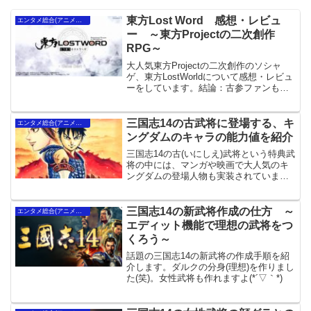
東方Lost Word 感想・レビュ
エンタメ総合(アニメ・映画）
ー ～東方Projectの二次創作
RPG～
大人気東方Projectの二次創作のソシャ
ゲ、東方LostWorldについて感想・レビュ
ーをしています。結論：古参ファンも東
方入門者にもお勧めです。
三国志14の古武将に登場する、キ
エンタメ総合(アニメ・映画）
ングダムのキャラの能力値を紹介
三国志14の古(いにしえ)武将という特典武
将の中には、マンガや映画で大人気のキ
ングダムの登場人物も実装されていま
す。今回は、三国志14に実装されている
キングダムのキャラクターとその能力値
について解説していきます(+_+)
三国志14の新武将作成の仕方 ～
エンタメ総合(アニメ・映画）
エディット機能で理想の武将をつ
くろう～
話題の三国志14の新武将の作成手順を紹
介します。ダルクの分身(理想)を作りまし
た(笑)。女性武将も作れますよ(*´▽｀*)