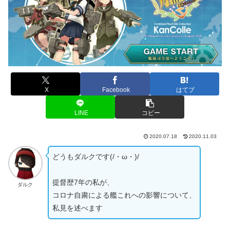
X
Facebook
はてブ
LINE
コピー
2020.07.18
2020.11.03
どうもダルクです(/・ω・)/
提督歴7年の私が、
ダルク
コロナ自粛による艦これへの影響について、
私見を述べます