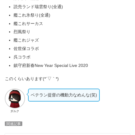
読売ランド瑞雲祭り(全通)
艦これ氷祭り(全通)
艦これサーカス
烈風祭り
艦これジャズ
佐世保コラボ
呉コラボ
鎮守府新春New Year Special Live 2020
このくらいあります(*´▽｀*)
ベテラン提督の機動力なめんな(笑)
ダルク
関連記事