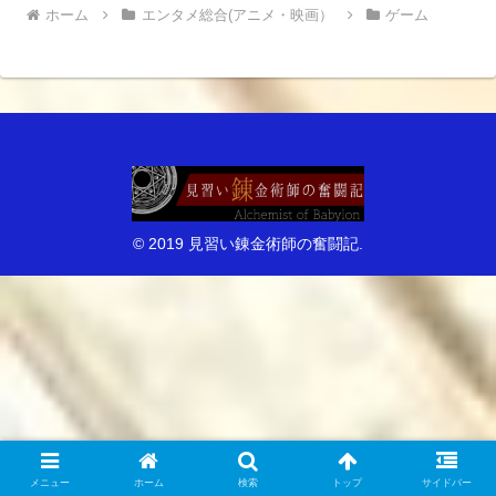
ホーム
エンタメ総合(アニメ・映画）
ゲーム
© 2019 見習い錬金術師の奮闘記.
メニュー
ホーム
検索
トップ
サイドバー