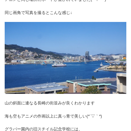
同じ画角で写真を撮るとこんな感じ↓
山の斜面に連なる長崎の街並みが良くわかります
海も空もアニメの作画以上に真っ青で美しい(*´▽｀*)
グラバー園内の旧スチイル記念学校には、