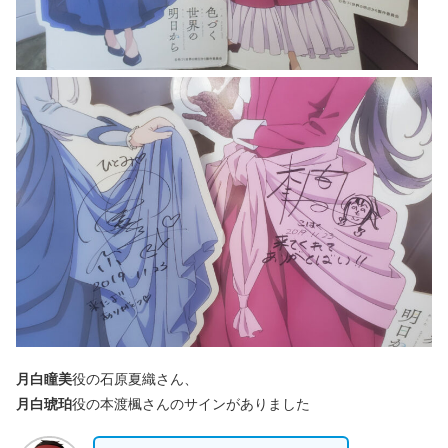
月白瞳美
役の石原夏織さん、
月白琥珀
役の本渡楓さんのサインがありました