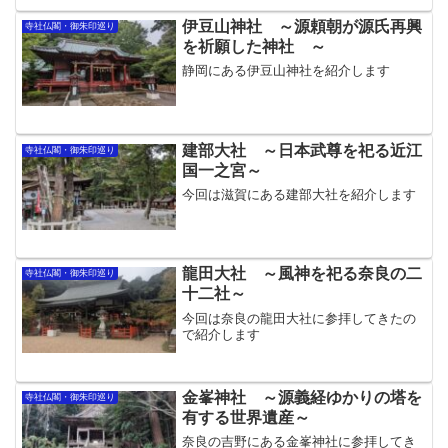
伊豆山神社 ～源頼朝が源氏再興
寺社仏閣・御朱印巡り
を祈願した神社 ～
静岡にある伊豆山神社を紹介します
建部大社 ～日本武尊を祀る近江
寺社仏閣・御朱印巡り
国一之宮～
今回は滋賀にある建部大社を紹介します
龍田大社 ～風神を祀る奈良の二
寺社仏閣・御朱印巡り
十二社～
今回は奈良の龍田大社に参拝してきたの
で紹介します
金峯神社 ～源義経ゆかりの塔を
寺社仏閣・御朱印巡り
有する世界遺産～
奈良の吉野にある金峯神社に参拝してき