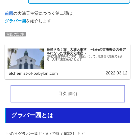
前回
の大浦天主堂につづく第二弾は、
グラバー園
を紹介します
前回の記事
長崎さるく旅 大浦天主堂 ～fateの言峰教会のモデ
ルになった世界文化遺産～
歴時文化都市長崎が誇る「国宝」にして、世界文化遺産でもあ
る、大浦天主堂を紹介します
2022.03.12
alchemist-of-babylon.com
目次
グラバー園とは
まずはグラバー園について軽く解説します