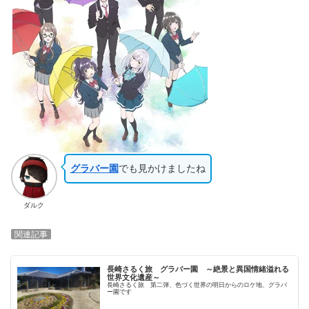
グラバー園
でも見かけましたね
ダルク
関連記事
長崎さるく旅 グラバー園 ～絶景と異国情緒溢れる
世界文化遺産～
長崎さるく旅 第二弾、色づく世界の明日からのロケ地、グラバ
ー園です