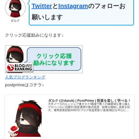
Twitter
と
Instagram
のフォローお
願いします
ダルク
クリック応援励みになります↓
人気ブログランキング
postprimeはコチラ↓
ダルク (@daruk) | PostPrime | 投資を楽しく学べる！
大手メーカのエンジニア兼オタク/職場で数々の修羅場を乗り越え
グローバルに活躍中/資産運用や株式投資、副業を開始し資産を拡
大、運用資産総額2000万/ブログ収益受取り達成/雑記を中心に、
自身の経験を元とした資産運用やブログ運用の記事を発信して...