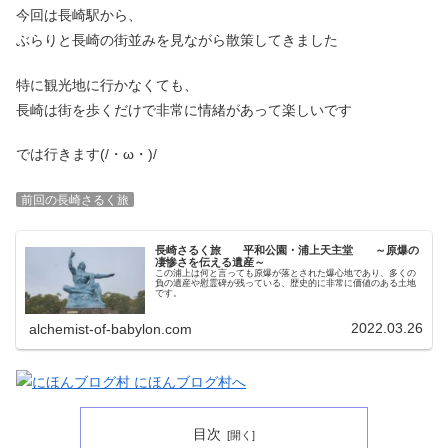
今回は長崎駅から、
ぶらりと長崎の街並みを見ながら散策してきました
特に観光地に行かなくても、
長崎は街を歩くだけで非常に情緒があって楽しいです
では行きます(/・ω・)/
前回の長崎さるく旅
長崎さるく旅 平和公園・浦上天主堂 ～原爆の
凄惨さを伝える遺産～
この浦上は何と言っても原爆が落とされた爆心地であり、多くの
負の遺産や慰霊碑が残っている、歴史的に非常に価値のある土地
です。
2022.03.26
alchemist-of-babylon.com
目次