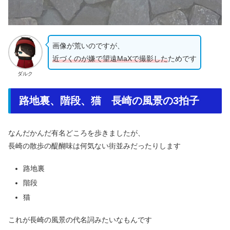
画像が荒いのですが、
近づくのが嫌で望遠MaXで撮影した
ためです
ダルク
路地裏、階段、猫 長崎の風景の3拍子
なんだかんだ有名どころを歩きましたが、
長崎の散歩の醍醐味は何気ない街並みだったりします
路地裏
階段
猫
これが長崎の風景の代名詞みたいなもんです