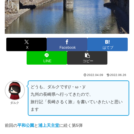
X
Facebook
はてブ
LINE
コピー
2022.04.09
2022.06.26
どうも、ダルクです(/・ω・)/
九州の長崎県へ行ってきたので、
旅行記「長崎さるく旅」を書いていきたいと思い
ダルク
ます
前回の
平和公園
と
浦上天主堂
に続く第5弾