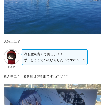
大波止にて
海も空も青くて美しい！！
ずっとここでのんびりしたいです(*´▽｀*)
ダルク
真ん中に見える帆船は遊覧船ですね(*´▽｀*)