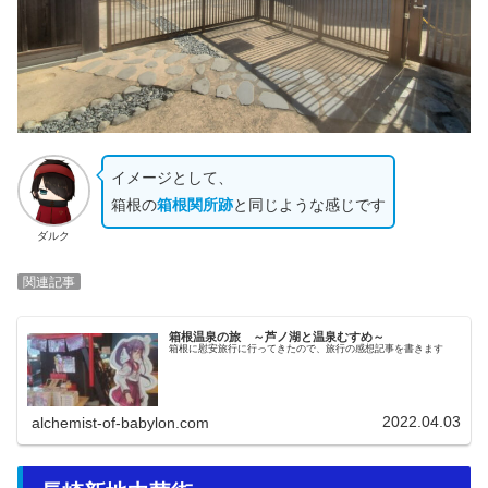
イメージとして、
箱根の
箱根関所跡
と同じような感じです
ダルク
関連記事
箱根温泉の旅 ～芦ノ湖と温泉むすめ～
箱根に慰安旅行に行ってきたので、旅行の感想記事を書きます
2022.04.03
alchemist-of-babylon.com