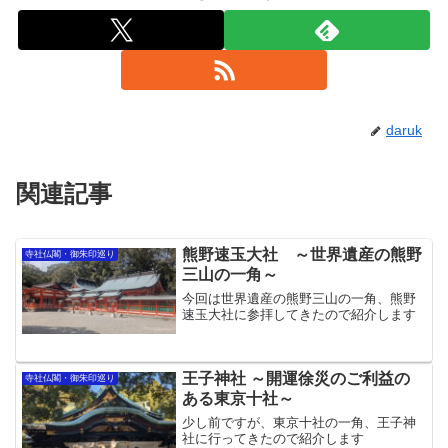
daruk
関連記事
熊野速玉大社 ～世界遺産の熊野
寺社仏閣・御朱印巡り
三山の一角～
今回は世界遺産の熊野三山の一角、熊野
速玉大社に参拝してきたので紹介します
王子神社 ～開運徐災のご利益の
寺社仏閣・御朱印巡り
ある東京十社～
少し前ですが、東京十社の一角、王子神
社に行ってきたので紹介します