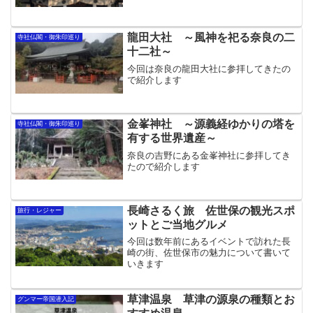
龍田大社 ～風神を祀る奈良の二
寺社仏閣・御朱印巡り
十二社～
今回は奈良の龍田大社に参拝してきたの
で紹介します
金峯神社 ～源義経ゆかりの塔を
寺社仏閣・御朱印巡り
有する世界遺産～
奈良の吉野にある金峯神社に参拝してき
たので紹介します
長崎さるく旅 佐世保の観光スポ
旅行・レジャー
ットとご当地グルメ
今回は数年前にあるイベントで訪れた長
崎の街、佐世保市の魅力について書いて
いきます
草津温泉 草津の源泉の種類とお
グンマー帝国潜入記