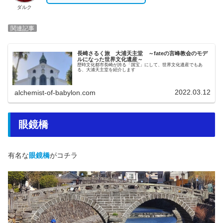
ダルク
関連記事
長崎さるく旅 大浦天主堂 ～fateの言峰教会のモデ
ルになった世界文化遺産～
歴時文化都市長崎が誇る「国宝」にして、世界文化遺産でもあ
る、大浦天主堂を紹介します
2022.03.12
alchemist-of-babylon.com
眼鏡橋
有名な
眼鏡橋
がコチラ