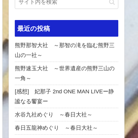
最近の投稿
熊野那智大社 ～那智の滝を臨む熊野三
山の一社～
熊野速玉大社 ～世界遺産の熊野三山の
一角～
[感想] 妃那子 2nd ONE MAN LIVEー静
謐なる饗宴ー
水谷九社めぐり ～春日大社～
春日五龍神めぐり ～春日大社～