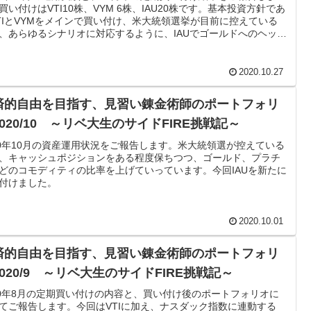
買い付けはVTI10株、VYM 6株、IAU20株です。基本投資方針であ
TIとVYMをメインで買い付け、米大統領選挙が目前に控えている
、あらゆるシナリオに対応するように、IAUでゴールドへのヘッジ
っています。
2020.10.27
済的自由を目指す、見習い錬金術師のポートフォリ
020/10 ～リベ大生のサイドFIRE挑戦記～
20年10月の資産運用状況をご報告します。米大統領選が控えている
、キャッシュポジションをある程度保ちつつ、ゴールド、プラチ
どのコモディティの比率を上げていっています。今回IAUを新たに
付けました。
2020.10.01
済的自由を目指す、見習い錬金術師のポートフォリ
020/9 ～リベ大生のサイドFIRE挑戦記～
20年8月の定期買い付けの内容と、買い付け後のポートフォリオに
てご報告します。今回はVTIに加え、ナスダック指数に連動する