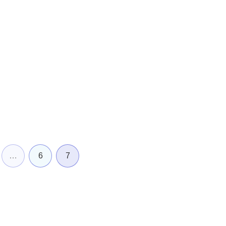
…
6
7