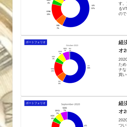
す。
るV
ので
も図
経
ポートフォリオ
オ2
20
ため
ナな
買い
経
ポートフォリオ
オ2
20
つい