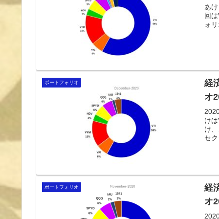
あけ
回は
ォリ
経
ポートフォリオ
オ2
20
けは
け、
セク
けも
経
ポートフォリオ
オ2
20