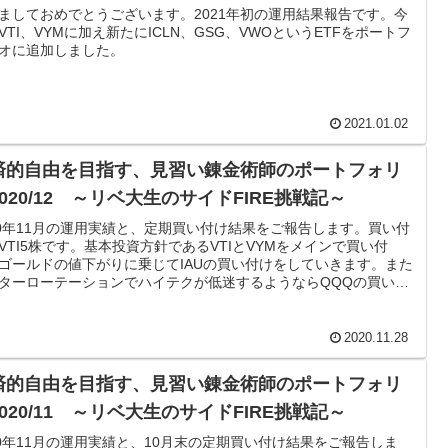
ましておめでとうございます。2021年初の運用結果報告です。今
VTI、VYMに加え新たにICLN、GSG、VWOというETFをポートフ
オに追加しました。
2021.01.02
済的自由を目指す、見習い錬金術師のポートフォリ
020/12 ～リベ大生のサイドFIRE挑戦記～
20年11月の運用実績と、定期買い付け結果をご報告します。買い付
VTI5株です。基本投資方針であるVTIとVYMをメインで買い付
ゴールドの値下がりに乗じてIAUの買い付けをしていきます。また
ターローテーションでハイテクが低迷するようならQQQの買い付
検討します。ICLN、GSGについても検討中です。
2020.11.28
済的自由を目指す、見習い錬金術師のポートフォリ
020/11 ～リベ大生のサイドFIRE挑戦記～
20年11月の運用実績と、10月末の定期買い付け結果をご報告しま