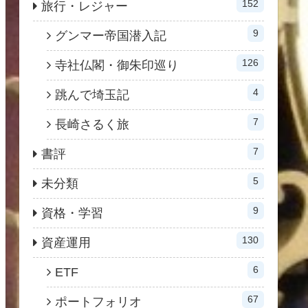
152
旅行・レジャー
9
グンマー帝国潜入記
126
寺社仏閣・御朱印巡り
4
跳んで埼玉記
7
長崎さるく旅
7
書評
5
未分類
9
資格・学習
130
資産運用
6
ETF
67
ポートフォリオ