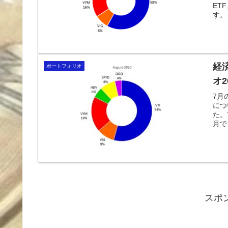
ET
す。
経
ポートフォリオ
オ2
7月
につ
た。
月で
スポ