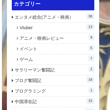
カテゴリー
38
エンタメ総合(アニメ・映画）
13
Vtuber
9
アニメ・映画レビュー
5
イベント
7
ゲーム
2
サラリーマン奮闘記
18
ブログ奮闘記
1
プログラミング
15
中国滞在記