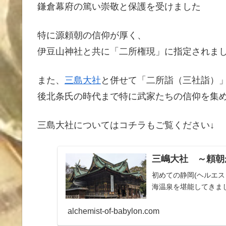
鎌倉幕府の篤い崇敬と保護を受けました
特に源頼朝の信仰が厚く、
伊豆山神社と共に「二所権現」に指定されま
また、
三島大社
と併せて「二所詣（三社詣）
後北条氏の時代まで特に武家たちの信仰を集
三島大社についてはコチラもご覧ください↓
三嶋大社 ～頼朝
初めての静岡(ヘルエ
海温泉を堪能してきま
alchemist-of-babylon.com