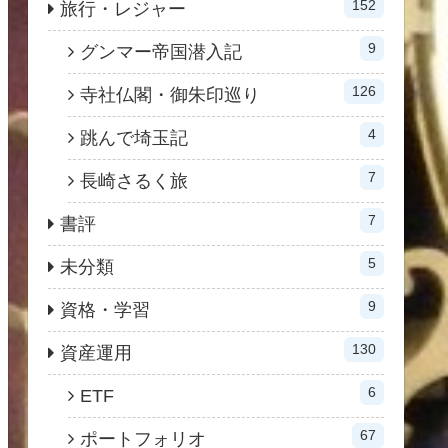
152
旅行・レジャー
9
グンマー帝国潜入記
126
寺社仏閣・御朱印巡り
4
跳んで埼玉記
7
長崎さるく旅
7
書評
5
未分類
9
資格・学習
130
資産運用
6
ETF
67
ポートフォリオ