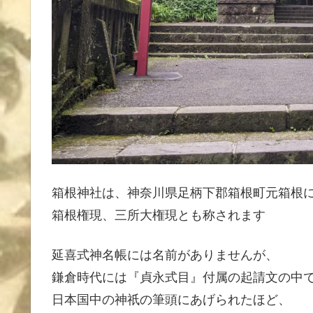
箱根神社は、神奈川県足柄下郡箱根町元箱根
箱根権現、三所大権現とも称されます
延喜式神名帳には名前がありませんが、
鎌倉時代には『貞永式目』付属の起請文の中
日本国中の神祇の筆頭にあげられたほど、