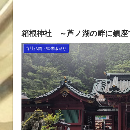
箱根神社 ～芦ノ湖の畔に鎮座
寺社仏閣・御朱印巡り