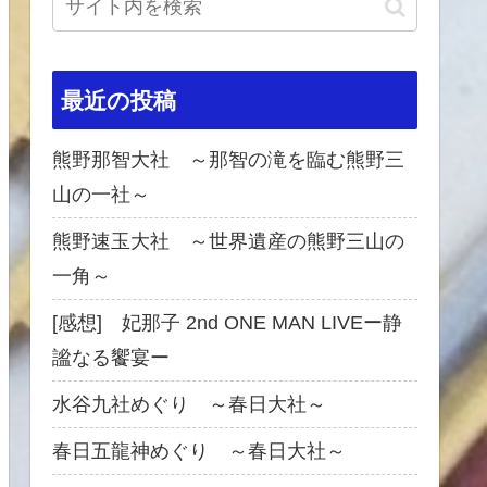
最近の投稿
熊野那智大社 ～那智の滝を臨む熊野三
山の一社～
熊野速玉大社 ～世界遺産の熊野三山の
一角～
[感想] 妃那子 2nd ONE MAN LIVEー静
謐なる饗宴ー
水谷九社めぐり ～春日大社～
春日五龍神めぐり ～春日大社～