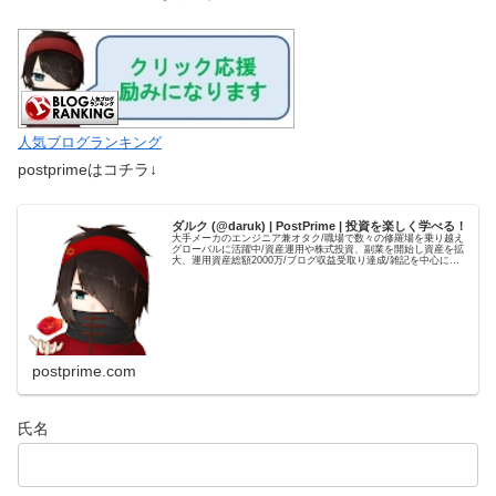
人気ブログランキング
postprimeはコチラ↓
ダルク (@daruk) | PostPrime | 投資を楽しく学べる！
大手メーカのエンジニア兼オタク/職場で数々の修羅場を乗り越え
グローバルに活躍中/資産運用や株式投資、副業を開始し資産を拡
大、運用資産総額2000万/ブログ収益受取り達成/雑記を中心に、
自身の経験を元とした資産運用やブログ運用の記事を発信して...
postprime.com
氏名