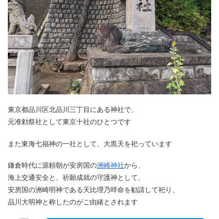
東京都品川区北品川三丁目にある神社で、
元准勅祭社として東京十社のひとつです
また東海七福神の一社として、大黒天を祀っています
鎌倉時代に源頼朝が安房国の
洲崎神社
から、
海上交通安全と、祈願成就の守護神として、
安房国の洲崎明神である天比理乃咩命を勧請して祀り、
品川大明神と称したのがご由緒とされます