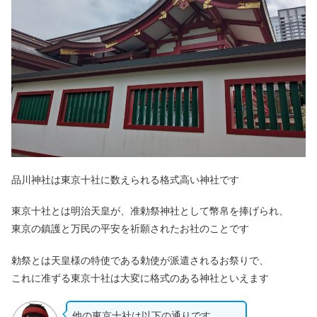
品川神社は東京十社に数えられる格式高い神社です
東京十社とは明治天皇が、准勅祭神社として幣帛を捧げられ、
東京の鎮護と万民の平安を祈願されたお社のことです
勅祭とは天皇様の特使である勅使が派遣されるお祭りで、
これに准ずる東京十社は大変に格式のある神社といえます
他の東京十社は以下の通りです