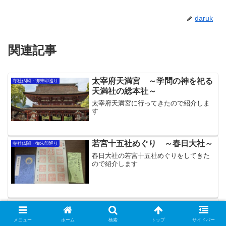
daruk
関連記事
太宰府天満宮 ～学問の神を祀る
寺社仏閣・御朱印巡り
天満社の総本社～
太宰府天満宮に行ってきたので紹介しま
す
若宮十五社めぐり ～春日大社～
寺社仏閣・御朱印巡り
春日大社の若宮十五社めぐりをしてきた
ので紹介します
諏訪大社 下社 秋宮・春宮 ～1
寺社仏閣・御朱印巡り
日で四社めぐり～
メニュー
ホーム
検索
トップ
サイドバー