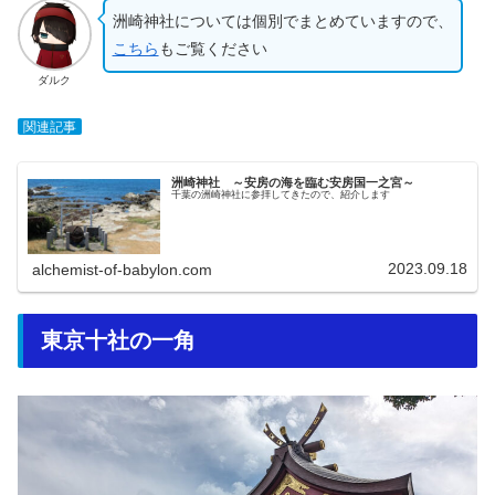
洲崎神社については個別でまとめていますので、
こちら
もご覧ください
ダルク
関連記事
洲崎神社 ～安房の海を臨む安房国一之宮～
千葉の洲崎神社に参拝してきたので、紹介します
2023.09.18
alchemist-of-babylon.com
東京十社の一角