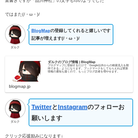
直書きですが「品川神社」の文字も印のようでした
ではまた(/・ω・)/
BlogMap
の登録してくれると嬉しいです
記事が増えます(/・ω・)/
ダルク
ダルクのブログ情報 | BlogMap
ブログマップに登録するだけで「Google以外からの検索流入を期
待できる」ようになります。ブックマークをしてもらえれば更新
情報の通知も届くので、もっとブログ読者を増やせます。
blogmap.jp
Twitter
と
Instagram
のフォローお
願いします
ダルク
クリック応援励みになります↓