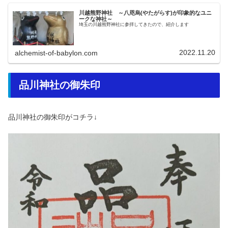
川越熊野神社 ～八咫烏(やたがらす)が印象的なユニ
ークな神社～
埼玉の川越熊野神社に参拝してきたので、紹介します
2022.11.20
alchemist-of-babylon.com
品川神社の御朱印
品川神社の御朱印がコチラ↓