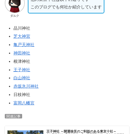
このブログでも何社か紹介しています
ダルク
品川神社
芝大神宮
亀戸天神社
神田神社
根津神社
王子神社
白山神社
赤坂氷川神社
日枝神社
富岡八幡宮
関連記事
王子神社 ～開運徐災のご利益のある東京十社～