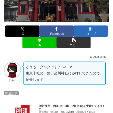
X
Facebook
はてブ
LINE
コピー
2023.09.30
どうも、ダルクです(/・ω・)/
東京十社の一角、品川神社に参拝してきたので、
紹介します
ダルク
関連記事
神社検定 (第11回 3級、2級併願)を受験してきまし
た
神社検定 (第11回 3級、2級併願)を受験してきました