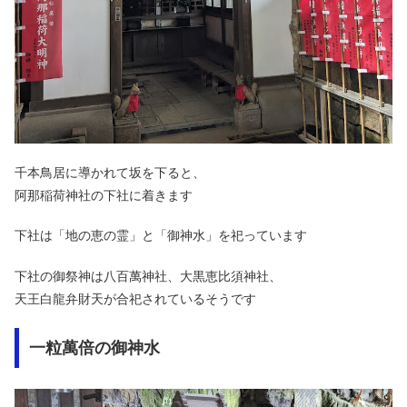
千本鳥居に導かれて坂を下ると、
阿那稲荷神社の下社に着きます
下社は「地の恵の霊」と「御神水」を祀っています
下社の御祭神は八百萬神社、大黒恵比須神社、
天王白龍弁財天が合祀されているそうです
一粒萬倍の御神水