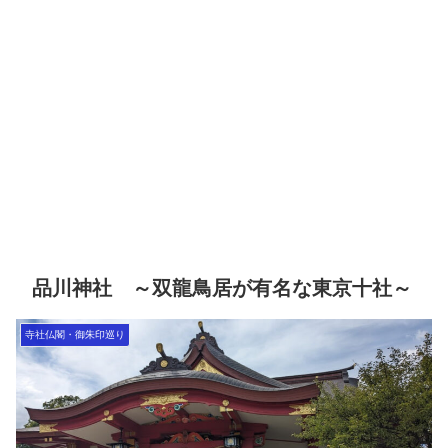
品川神社 ～双龍鳥居が有名な東京十社～
寺社仏閣・御朱印巡り