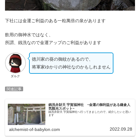
下社には金運ご利益のある一粒萬倍の泉があります
飲用の御神水ではなく、
所謂、銭洗なので金運アップのご利益があります
徳川家の葵の御紋があるので、
将軍家ゆかりの神社なのかもしれません
ダルク
関連記事
銭洗弁財天 宇賀福神社 ~金運の御利益がある鎌倉人
気観光スポット~
銭洗弁財天 宇賀福神社へ行ってきましたので、紹介したいと思い
ます
2022.09.28
alchemist-of-babylon.com