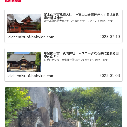
関連記事
富士山本宮浅間大社 ～富士山を御神体とする世界遺
産の構成神社～
富士本宮浅間大社に行ってきたので、見どころを紹介します
2023.07.10
alchemist-of-babylon.com
甲斐國一宮 浅間神社 ～ユニークな石像に溢れる山
梨の名所～
山梨の甲斐國一宮浅間神社に行ってきたので紹介します
2023.01.03
alchemist-of-babylon.com