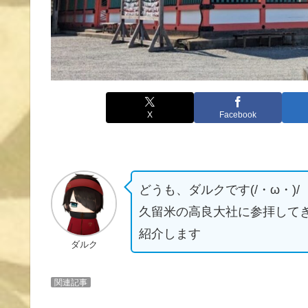
X
Facebook
どうも、ダルクです(/・ω・)/
久留米の高良大社に参拝して
紹介します
ダルク
関連記事