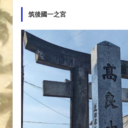
筑後國一之宮