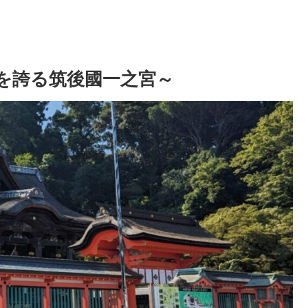
を誇る筑後國一之宮～