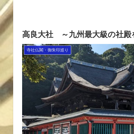
高良大社 ～九州最大級の社殿
寺社仏閣・御朱印巡り