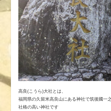
高良(こうら)大社とは、
福岡県の久留米高良山にある神社で筑後國一
社格の高い神社です