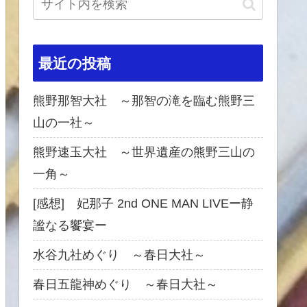
最近の投稿
熊野那智大社 ～那智の滝を臨む熊野三
山の一社～
熊野速玉大社 ～世界遺産の熊野三山の
一角～
[感想] 妃那子 2nd ONE MAN LIVEー静
謐なる饗宴ー
水谷九社めぐり ～春日大社～
春日五龍神めぐり ～春日大社～