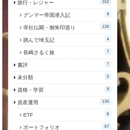
152
旅行・レジャー
9
グンマー帝国潜入記
126
寺社仏閣・御朱印巡り
4
跳んで埼玉記
7
長崎さるく旅
7
書評
5
未分類
9
資格・学習
130
資産運用
6
ETF
67
ポートフォリオ