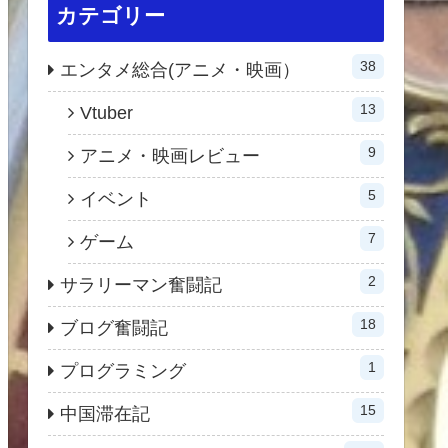
カテゴリー
38
エンタメ総合(アニメ・映画）
13
Vtuber
9
アニメ・映画レビュー
5
イベント
7
ゲーム
2
サラリーマン奮闘記
18
ブログ奮闘記
1
プログラミング
15
中国滞在記