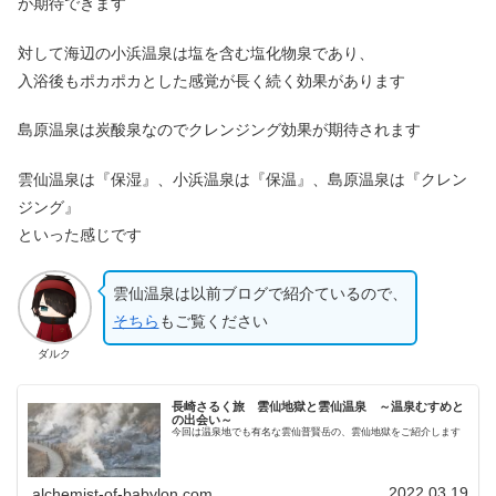
が期待できます
対して海辺の小浜温泉は塩を含む塩化物泉であり、
入浴後もポカポカとした感覚が長く続く効果があります
島原温泉は炭酸泉なのでクレンジング効果が期待されます
雲仙温泉は『保湿』、小浜温泉は『保温』、島原温泉は『クレン
ジング』
といった感じです
雲仙温泉は以前ブログで紹介ているので、
そちら
もご覧ください
ダルク
長崎さるく旅 雲仙地獄と雲仙温泉 ～温泉むすめと
の出会い～
今回は温泉地でも有名な雲仙普賢岳の、雲仙地獄をご紹介します
2022.03.19
alchemist-of-babylon.com