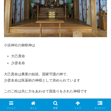
小浜神社の御祭神は
大己貴命
少彦名命
大己貴命は農業の始祖、国家守護の神で、
少彦名命は医薬術の神様として崇められています
この二柱は共に力をあわせて国造りをされた神様です
小浜神社のみどころ
メニュー
ホーム
検索
トップ
サイドバー