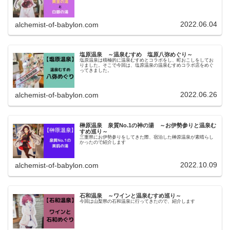
2022.06.04
alchemist-of-babylon.com
塩原温泉 ～温泉むすめ 塩原八弥めぐり～
塩原温泉は積極的に温泉むすめとコラボをし、町おこしをしてお
りました。そこで今回は、塩原温泉の温泉むすめコラボ店をめぐ
ってきました。
2022.06.26
alchemist-of-babylon.com
榊原温泉 泉質No.1の神の湯 ～お伊勢参りと温泉む
すめ巡り～
三重県にお伊勢参りをしてきた際、宿泊した榊原温泉が素晴らし
かったので紹介します
2022.10.09
alchemist-of-babylon.com
石和温泉 ～ワインと温泉むすめ巡り～
今回は山梨県の石和温泉に行ってきたので、紹介します