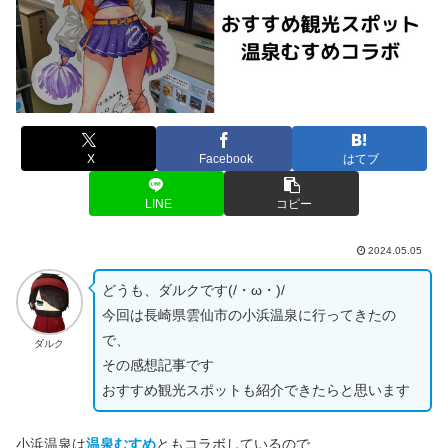
X
Facebook
はてブ
LINE
コピー
2024.05.05
どうも、ダルクです(/・ω・)/
今回は長崎県雲仙市の小浜温泉に行ってきたの
で、
ダルク
その感想記事です
おすすめ観光スポットも紹介できたらと思います
小浜温泉は
温泉むすめ
ともコラボしているので、