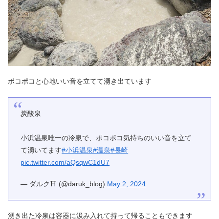
ポコポコと心地いい音を立てて湧き出ています
炭酸泉
小浜温泉唯一の冷泉で、ポコポコ気持ちのいい音を立て
て湧いてます
#小浜温泉
#温泉
#長崎
pic.twitter.com/aQsqwC1dU7
— ダルク⛩️ (@daruk_blog)
May 2, 2024
湧き出た冷泉は容器に汲み入れて持って帰ることもできます