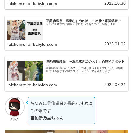
2022.10.30
alchemist-of-babylon.com
下諏訪温泉 温泉むすめの旅 ～秘湯・毒沢鉱泉～
今回は長野県の下諏訪温泉に行ってきたので、紹介します
2023.01.02
alchemist-of-babylon.com
鬼怒川温泉旅 ～温泉駅周辺のおすすめ観光スポット
～
滞在時間が短かったので十分に回り切れませんでしたが、鬼怒川
駅周辺のおすすめ観光スポットについても紹介します
2022.07.24
alchemist-of-babylon.com
ちなみに雲仙温泉の温泉むすめは
この娘です
雲仙伊乃里
ちゃん
ダルク