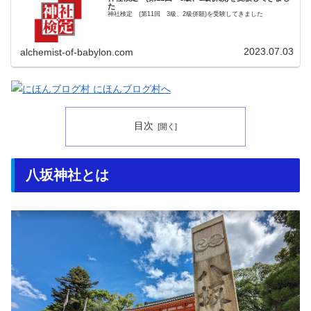
た
神社検定 (第11回 3級、2級併願)を受験してきました
2023.07.03
alchemist-of-babylon.com
目次
八坂神社とは