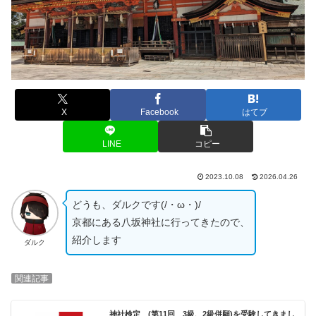
X
Facebook
はてブ
LINE
コピー
2023.10.08
2026.04.26
どうも、ダルクです(/・ω・)/
京都にある八坂神社に行ってきたので、
紹介します
ダルク
関連記事
神社検定 (第11回 3級、2級併願)を受験してきまし