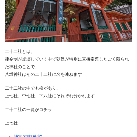
二十二社とは、
律令制が崩壊していく中で朝廷が特別に直接奉幣したごく限られ
た神社のことで、
八坂神社はその二十二社に名を連ねます
二十二社の中でも格があり、
上七社、中七社、下八社にそれぞれ分かれます
二十二社の一覧がコチラ
上七社
神宮(伊勢神宮)