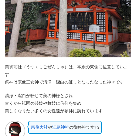
美御前社（うつくしごぜんしゃ）は、本殿の東側に位置していま
す
祭神は宗像三女神で清浄・潔白の証しとなったなった神々です
清浄・潔白が転じて美の神様とされ、
古くから祇園の芸妓や舞妓に信仰を集め、
美しくなりたい多くの女性達が参拝に訪れています
宗像大社
や
江島神社
の御祭神ですね