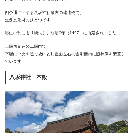
四条通に面する八坂神社最古の建造物で、
重要文化財のひとつです
応仁の乱により焼失し、明応6年（1497）に再建されました
上層切妻造の二層門で、
下層は中央を通り抜けとし正面左右の金剛柵内に随神像を安置し
ています
八坂神社 本殿