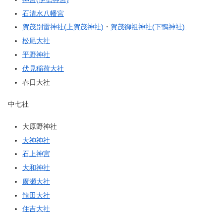
石清水八幡宮
賀茂別雷神社(上賀茂神社)
・
賀茂御祖神社(下鴨神社)
松尾大社
平野神社
伏見稲荷大社
春日大社
中七社
大原野神社
大神神社
石上神宮
大和神社
廣瀬大社
龍田大社
住吉大社