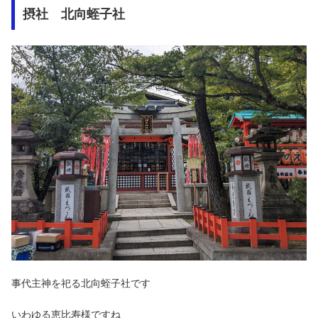
摂社 北向蛭子社
事代主神を祀る北向蛭子社です
いわゆる恵比寿様ですね