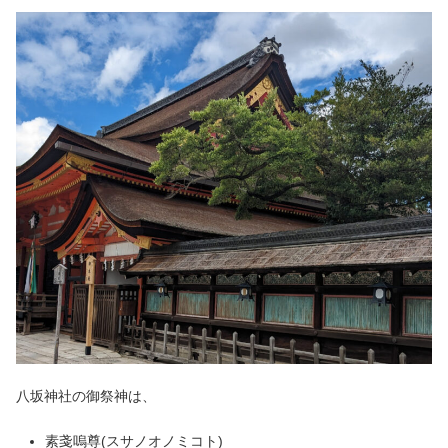
八坂神社の御祭神は、
素戔嗚尊(スサノオノミコト)