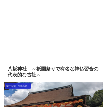
八坂神社 ～祇園祭りで有名な神仏習合の
代表的な古社～
寺社仏閣・御朱印巡り