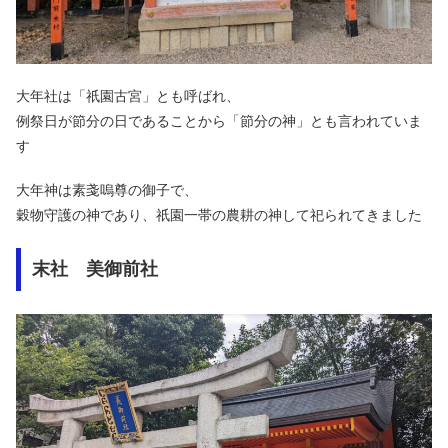
大年社は「祇園古宮」とも呼ばれ、
例祭日が節分の日であることから「節分の神」とも言われていま
す
大年神は素戔嗚尊の御子で、
穀物守護の神であり、祇園一帯の農耕の神して祀られてきました
末社 美御前社