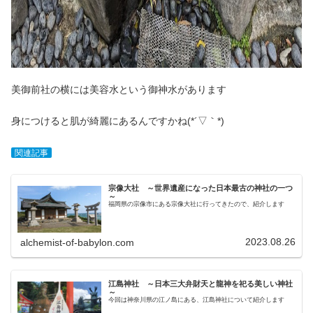
美御前社の横には美容水という御神水があります
身につけると肌が綺麗にあるんですかね(*´▽｀*)
関連記事
宗像大社 ～世界遺産になった日本最古の神社の一つ
～
福岡県の宗像市にある宗像大社に行ってきたので、紹介します
2023.08.26
alchemist-of-babylon.com
江島神社 ～日本三大弁財天と龍神を祀る美しい神社
～
今回は神奈川県の江ノ島にある、江島神社について紹介します