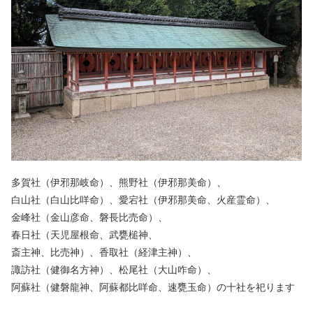
多賀社（伊邪那岐命）、熊野社（伊邪那美命）、
白山社（白山比咩命）、愛宕社（伊邪那美命、火産霊命）、
金峰社（金山彦命、磐長比売命）、
春日社（天児屋根命、武甕槌神、
斎主神、比売神）、香取社（経津主神）、
諏訪社（健御名方神）、松尾社（大山咋命）、
阿蘇社（健磐龍神、阿蘇都比咩命、速甕玉命）の十社を祀ります