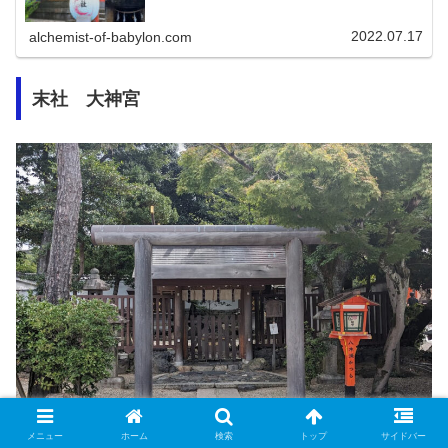
2022.07.17
alchemist-of-babylon.com
末社 大神宮
メニュー
ホーム
検索
トップ
サイドバー