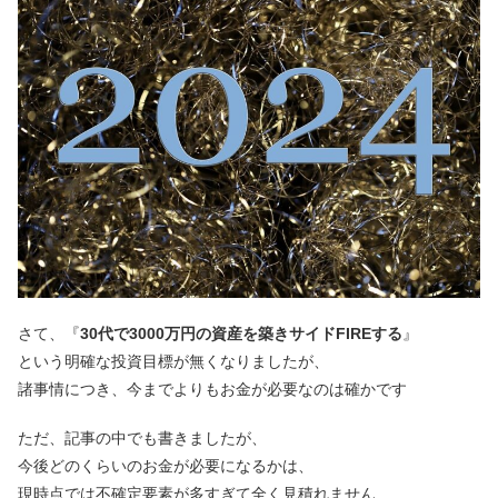
さて、『
30代で3000万円の資産を築きサイドFIREする
』
という明確な投資目標が無くなりましたが、
諸事情につき、今までよりもお金が必要なのは確かです
ただ、記事の中でも書きましたが、
今後どのくらいのお金が必要になるかは、
現時点では不確定要素が多すぎて全く見積れません