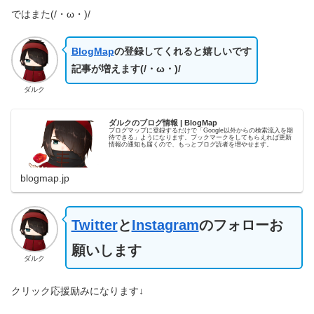
ではまた(/・ω・)/
BlogMap
の登録してくれると嬉しいです
記事が増えます(/・ω・)/
ダルク
ダルクのブログ情報 | BlogMap
ブログマップに登録するだけで「Google以外からの検索流入を期
待できる」ようになります。ブックマークをしてもらえれば更新
情報の通知も届くので、もっとブログ読者を増やせます。
blogmap.jp
Twitter
と
Instagram
のフォローお
願いします
ダルク
クリック応援励みになります↓