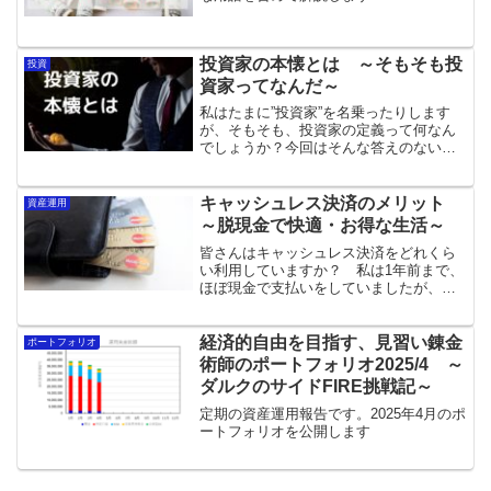
投資家の本懐とは ～そもそも投
投資
資家ってなんだ～
私はたまに”投資家”を名乗ったりします
が、そもそも、投資家の定義って何なん
でしょうか？今回はそんな答えのない疑
問を考察し、私なりの投資家像について
考えてみました
キャッシュレス決済のメリット
資産運用
～脱現金で快適・お得な生活～
皆さんはキャッシュレス決済をどれくら
い利用していますか？ 私は1年前まで、
ほぼ現金で支払いをしていましたが、キ
ャッシュレスに移行してから、ほぼ、現
金で支払いをすることが無くなりました
今回は、キャッシュレスにすることで得
経済的自由を目指す、見習い錬金
ポートフォリオ
られるメリットについて解説します
術師のポートフォリオ2025/4 ～
ダルクのサイドFIRE挑戦記～
定期の資産運用報告です。2025年4月のポ
ートフォリオを公開します