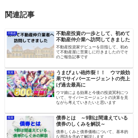
関連記事
不動産投資の一歩として、初めて
不動産
不動産仲介業へ訪問してきました
不動産投資家デビューを目指して、初め
て不動産屋に営業しに行きましたのでそ
のご報告記事です
うまぴょい砲炸裂！！ ウマ娘効
投資
果でサイバーエージェントの売上
げ過去最高に
ウマ娘による効果と今後の投資冥利につ
いて、サイバーエージェントの決算を見
ながら考えていきたいと思います
債券とは ～9割は間違えている
投資
債券のしくみを解説～
債券しくみと債券価格について、基本的
な用語を含めて解説します