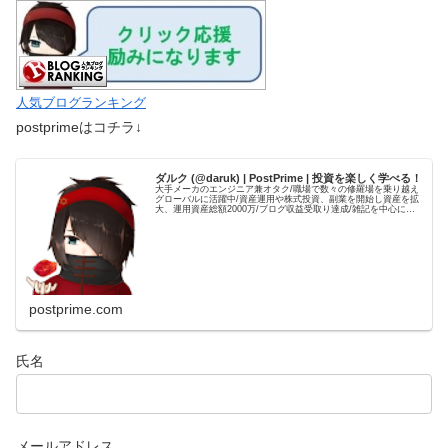
人気ブログランキング
postprimeはコチラ↓
ダルク (@daruk) | PostPrime | 投資を楽しく学べる！
大手メーカのエンジニア兼オタク/職場で数々の修羅場を乗り越え
グローバルに活躍中/資産運用や株式投資、副業を開始し資産を拡
大、運用資産総額2000万/ブログ収益受取り達成/雑記を中心に、
自身の経験を元とした資産運用やブログ運用の記事を発信して...
postprime.com
氏名
メールアドレス