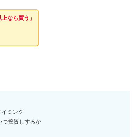
以上なら買う」
タイミング
、いつ投資しするか