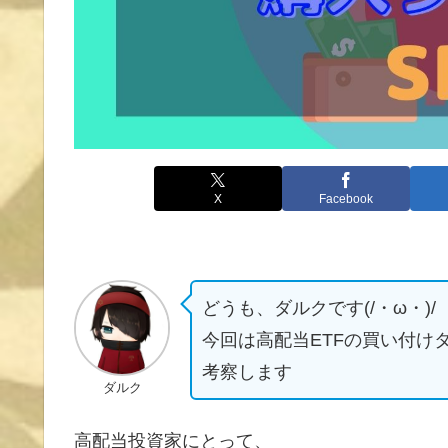
X
Facebook
どうも、ダルクです(/・ω・)/
今回は高配当ETFの買い付け
考察します
ダルク
高配当投資家にとって、