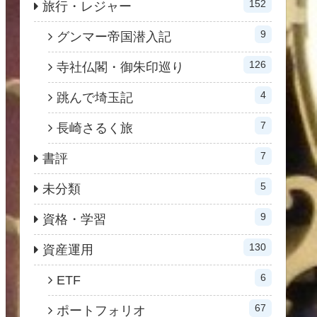
152
旅行・レジャー
9
グンマー帝国潜入記
126
寺社仏閣・御朱印巡り
4
跳んで埼玉記
7
長崎さるく旅
7
書評
5
未分類
9
資格・学習
130
資産運用
6
ETF
67
ポートフォリオ