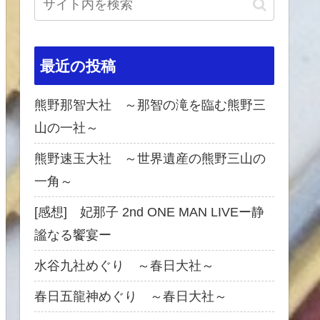
最近の投稿
熊野那智大社 ～那智の滝を臨む熊野三
山の一社～
熊野速玉大社 ～世界遺産の熊野三山の
一角～
[感想] 妃那子 2nd ONE MAN LIVEー静
謐なる饗宴ー
水谷九社めぐり ～春日大社～
春日五龍神めぐり ～春日大社～