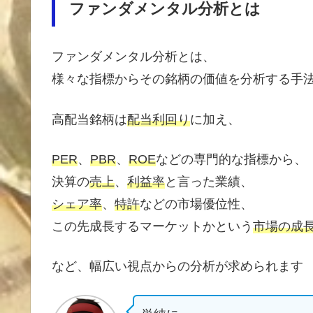
ファンダメンタル分析とは
ファンダメンタル分析とは、
様々な指標からその銘柄の価値を分析する手
高配当銘柄は
配当利回り
に加え、
PER
、
PBR
、
ROE
などの専門的な指標から、
決算の
売上
、
利益率
と言った業績、
シェア率
、
特許
などの市場優位性、
この先成長するマーケットかという
市場の成
など、幅広い視点からの分析が求められます