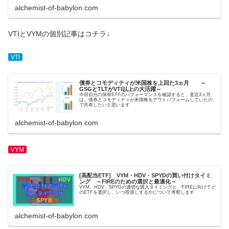
alchemist-of-babylon.com
VTIとVYMの個別記事はコチラ↓
VTI
債券とコモディティが米国株を上回た3ヵ月 ～
GSGとTLTがVTI以上の大活躍～
今回自分の保有ETFのパフォーマンスを確認すると、直近3ヵ月
は、債券とコモディティが米国株をアウトパフォームしていたの
で共有したいと思います
alchemist-of-babylon.com
VYM
[高配当ETF] VYM・HDV・SPYDの買い付けタイミ
ング ～FIREのための選択と最適化～
VYM、HDV、SPYDの適切な購入タイミングと、FIREに向けてど
のETFを選択し、いつ投資しするかについて考察します
alchemist-of-babylon.com