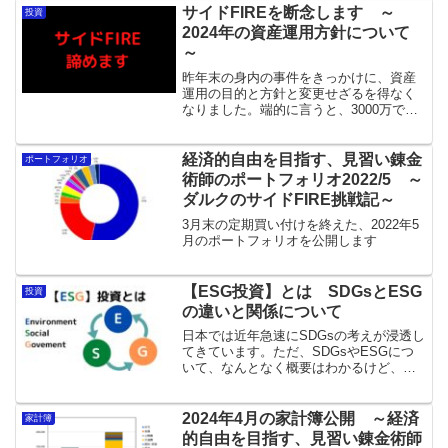
サイドFIREを断念します ～
投資
2024年の資産運用方針について
～
昨年末の身内の事件をきっかけに、資産
運用の目的と方針と変更せざるを得なく
なりました。端的に言うと、3000万でサ
イドFIREする目標を諦めます。
経済的自由を目指す、見習い錬金
ポートフォリオ
術師のポートフォリオ2022/5 ～
ダルクのサイドFIRE挑戦記～
3月末の定期買い付けを終えた、2022年5
月のポートフォリオを公開します
【ESG投資】とは SDGsとESG
投資
の違いと関係について
日本では近年急速にSDGsの考えが浸透し
てきています。ただ、SDGsやESGにつ
いて、なんとなく概要はわかるけど、両
者の違いや関係がイマイチわからないと
いう人も多いと思います。そこで今回
は、ESGとSDGsの意味、ESGとSDGsの
2024年4月の家計簿公開 ～経済
家計簿
違いと関係について解説し、ESG投資に
的自由を目指す、見習い錬金術師
ついても触れていきたいともいます。