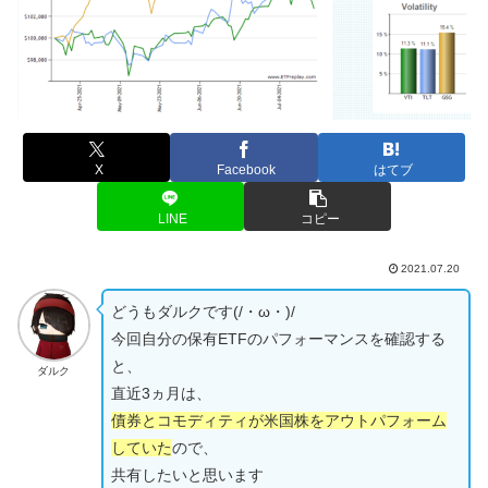
X
Facebook
はてブ
LINE
コピー
2021.07.20
どうもダルクです(/・ω・)/
今回自分の保有ETFのパフォーマンスを確認する
と、
ダルク
直近3ヵ月は、
債券とコモディティが米国株をアウトパフォーム
していた
ので、
共有したいと思います