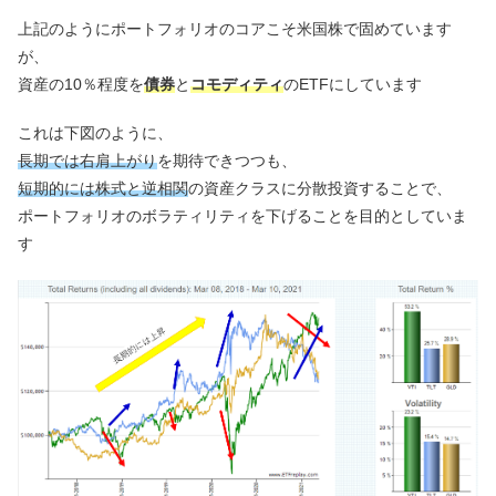
上記のようにポートフォリオのコアこそ米国株で固めています
が、
資産の10％程度を
債券
と
コモディティ
のETFにしています
これは下図のように、
長期では右肩上がり
を期待できつつも、
短期的には株式と逆相関
の資産クラスに分散投資することで、
ポートフォリオのボラティリティを下げることを目的としていま
す