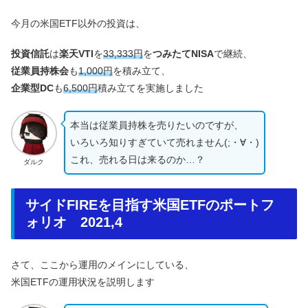
今月の米国ETF以外の投資は、
投資信託
は
楽天VTI
を
33,333円
を
つみたてNISA
で継続、
従業員持株会
も
1,000円
を積み立て、
企業型DC
も
6,500円
積み立てを実施しました
本当は従業員持株を売りたいのですが、
いろいろ知りすぎていて売れません(;・∀・)
これ、売れる日は来るのか…？
ダルク
サイドFIREを目指す米国ETFのポートフ
ォリオ 2021,4
さて、ここから運用のメインにしている、
米国ETFの運用状況を説明します