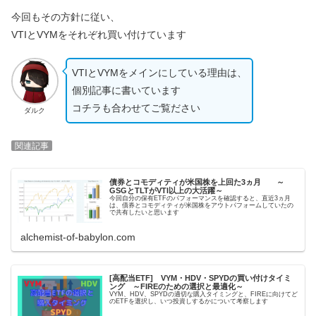
今回もその方針に従い、
VTIとVYMをそれぞれ買い付けています
VTIとVYMをメインにしている理由は、
個別記事に書いています
コチラも合わせてご覧ださい
ダルク
関連記事
債券とコモディティが米国株を上回た3ヵ月 ～
GSGとTLTがVTI以上の大活躍～
今回自分の保有ETFのパフォーマンスを確認すると、直近3ヵ月
は、債券とコモディティが米国株をアウトパフォームしていたの
で共有したいと思います
alchemist-of-babylon.com
[高配当ETF] VYM・HDV・SPYDの買い付けタイミ
ング ～FIREのための選択と最適化～
VYM、HDV、SPYDの適切な購入タイミングと、FIREに向けてど
のETFを選択し、いつ投資しするかについて考察します