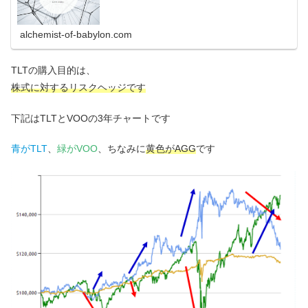
alchemist-of-babylon.com
TLTの購入目的は、
株式に対するリスクヘッジです
下記はTLTとVOOの3年チャートです
青がTLT
、
緑がVOO
、ちなみに
黄色がAGG
です