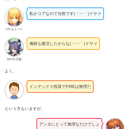
私がコアなので当然です( ･´ｰ･｀)ドヤァ
VTI:セイバー
俺様も復活したからな( ･´ｰ･｀)ドヤァ
SPYD:天龍
よく、
インデックス投資でFIREは無理だ
という方もいますが、
アンタにとって無理なだけでしょ