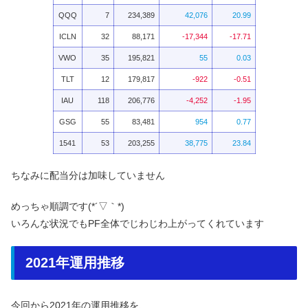
QQQ
7
234,389
42,076
20.99
ICLN
32
88,171
-17,344
-17.71
VWO
35
195,821
55
0.03
TLT
12
179,817
-922
-0.51
IAU
118
206,776
-4,252
-1.95
GSG
55
83,481
954
0.77
1541
53
203,255
38,775
23.84
ちなみに配当分は加味していません
めっちゃ順調です(*´▽｀*)
いろんな状況でもPF全体でじわじわ上がってくれています
2021年運用推移
今回から2021年の運用推移を、