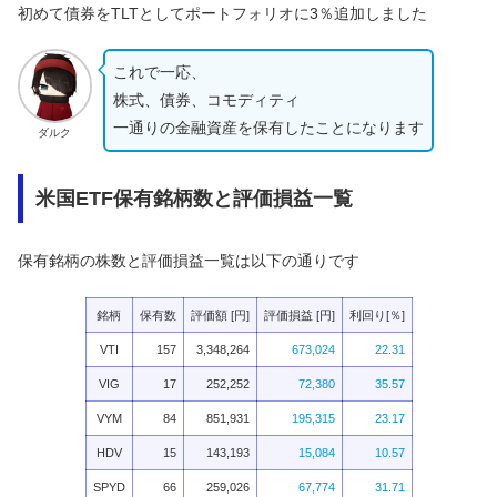
初めて債券をTLTとしてポートフォリオに3％追加しました
これで一応、
株式、債券、コモディティ
一通りの金融資産を保有したことになります
ダルク
米国ETF保有銘柄数と評価損益一覧
保有銘柄の株数と評価損益一覧は以下の通りです
銘柄
保有数
評価額 [円]
評価損益 [円]
利回り[％]
VTI
157
3,348,264
673,024
22.31
VIG
17
252,252
72,380
35.57
VYM
84
851,931
195,315
23.17
HDV
15
143,193
15,084
10.57
SPYD
66
259,026
67,774
31.71