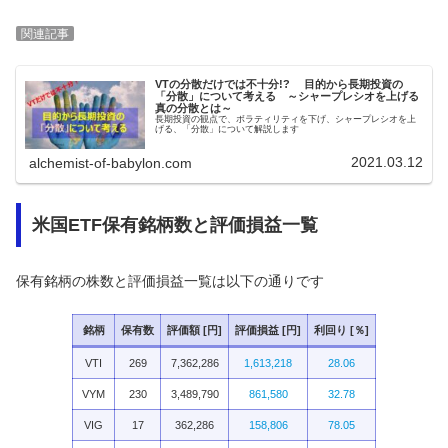
関連記事
VTの分散だけでは不十分!? 目的から長期投資の
「分散」について考える ～シャープレシオを上げる
真の分散とは～
長期投資の観点で、ボラティリティを下げ、シャープレシオを上
げる、「分散」について解説します
2021.03.12
alchemist-of-babylon.com
米国ETF保有銘柄数と評価損益一覧
保有銘柄の株数と評価損益一覧は以下の通りです
銘柄
保有数
評価額 [円]
評価損益 [円]
利回り [％]
VTI
269
7,362,286
1,613,218
28.06
VYM
230
3,489,790
861,580
32.78
VIG
17
362,286
158,806
78.05