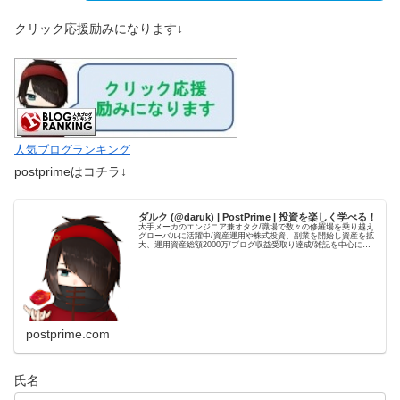
クリック応援励みになります↓
人気ブログランキング
postprimeはコチラ↓
ダルク (@daruk) | PostPrime | 投資を楽しく学べる！
大手メーカのエンジニア兼オタク/職場で数々の修羅場を乗り越え
グローバルに活躍中/資産運用や株式投資、副業を開始し資産を拡
大、運用資産総額2000万/ブログ収益受取り達成/雑記を中心に、
自身の経験を元とした資産運用やブログ運用の記事を発信して...
postprime.com
氏名