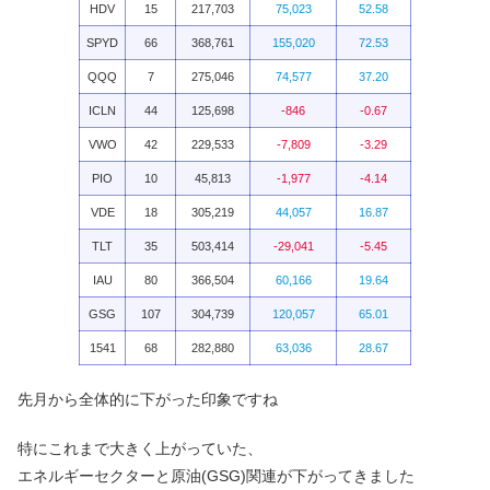
HDV
15
217,703
75,023
52.58
SPYD
66
368,761
155,020
72.53
QQQ
7
275,046
74,577
37.20
ICLN
44
125,698
-846
-0.67
VWO
42
229,533
-7,809
-3.29
PIO
10
45,813
-1,977
-4.14
VDE
18
305,219
44,057
16.87
TLT
35
503,414
-29,041
-5.45
IAU
80
366,504
60,166
19.64
GSG
107
304,739
120,057
65.01
1541
68
282,880
63,036
28.67
先月から全体的に下がった印象ですね
特にこれまで大きく上がっていた、
エネルギーセクターと原油(GSG)関連が下がってきました