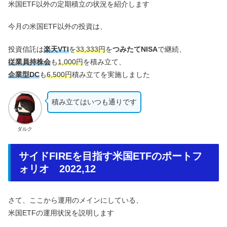
米国ETF以外の定期積立の状況を紹介します
今月の米国ETF以外の投資は、
投資信託は
楽天VTI
を
33,333円
を
つみたてNISA
で継続、
従業員持株会
も
1,000円
を積み立て、
企業型DC
も
6,500円
積み立てを実施しました
積み立てはいつも通りです
ダルク
サイドFIREを目指す米国ETFのポートフ
ォリオ 2022,12
さて、ここから運用のメインにしている、
米国ETFの運用状況を説明します