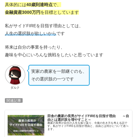
具体的には
40歳到達時点
で、
金融資産3000万円
を目標としています
私がサイドFIREを目指す理由としては、
人生の選択肢が欲しいから
です
将来は自分の事業を持ったり、
趣味を中心にいろんな挑戦をしたいと思っています
実家の農家を一部継ぐのも、
その選択肢の一つです
ダルク
関連記事
田舎の農家の長男がサイドFIREを目指す理由 ～自
由とは選択肢を増やすこと～
農家の長男が自分の人生を振り返り、今後の生き方を考える話で
す。私がサイドFIREを目指す理由と、自由とは何かについて述べ
ます。