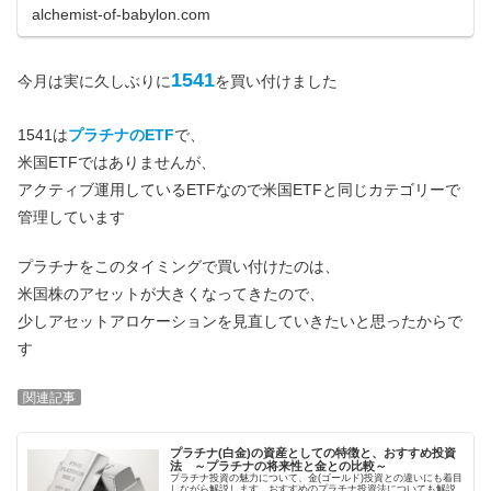
alchemist-of-babylon.com
1541
今月は実に久しぶりに
を買い付けました
1541は
プラチナのETF
で、
米国ETFではありませんが、
アクティブ運用しているETFなので米国ETFと同じカテゴリーで
管理しています
プラチナをこのタイミングで買い付けたのは、
米国株のアセットが大きくなってきたので、
少しアセットアロケーションを見直していきたいと思ったからで
す
関連記事
プラチナ(白金)の資産としての特徴と、おすすめ投資
法 ～プラチナの将来性と金との比較～
プラチナ投資の魅力について、金(ゴールド)投資との違いにも着目
しながら解説します。おすすめのプラチナ投資法についても解説