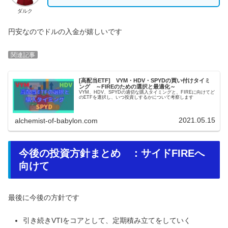
ダルク
円安なのでドルの入金が嬉しいです
関連記事
[高配当ETF] VYM・HDV・SPYDの買い付けタイミ
ング ～FIREのための選択と最適化～
VYM、HDV、SPYDの適切な購入タイミングと、FIREに向けてど
のETFを選択し、いつ投資しするかについて考察します
2021.05.15
alchemist-of-babylon.com
今後の投資方針まとめ ：サイドFIREへ
向けて
最後に今後の方針です
引き続きVTIをコアとして、定期積み立てをしていく