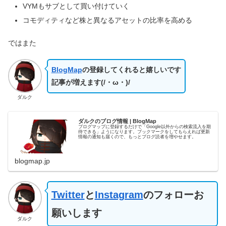
VYMもサブとして買い付けていく
コモディティなど株と異なるアセットの比率を高める
ではまた
BlogMap
の登録してくれると嬉しいです
記事が増えます(/・ω・)/
ダルク
ダルクのブログ情報 | BlogMap
ブログマップに登録するだけで「Google以外からの検索流入を期
待できる」ようになります。ブックマークをしてもらえれば更新
情報の通知も届くので、もっとブログ読者を増やせます。
blogmap.jp
Twitter
と
Instagram
のフォローお
願いします
ダルク