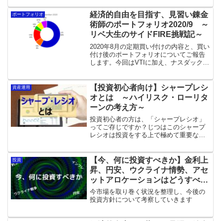
経済的自由を目指す、見習い錬金
ポートフォリオ
術師のポートフォリオ2020/9 ～
リベ大生のサイドFIRE挑戦記～
2020年8月の定期買い付けの内容と、買い
付け後のポートフォリオについてご報告
します。今回はVTIに加え、ナスダック指
数に連動するETF、QQQを買い増ししま
した。また、プラチナ投資も開始してい
ます。
【投資初心者向け】シャープレシ
資産運用
オとは ～ハイリスク・ローリタ
ーンの考え方～
投資初心者の方は、「シャープレシオ」
ってご存じですか？じつはこのシャープ
レシオは投資をする上で極めて重要な指
標なのですが、意外と知らない方が多い
と思います。今回は、シャープレシオに
ついて用語の意味と求め方、なぜ重要な
【今、何に投資すべきか】金利上
投資
のかについて解説します。
昇、円安、ウクライナ情勢、アセ
ットアロケーションはどうすべ
き？
今市場を取り巻く状況を整理し、今後の
投資方針について考察していきます