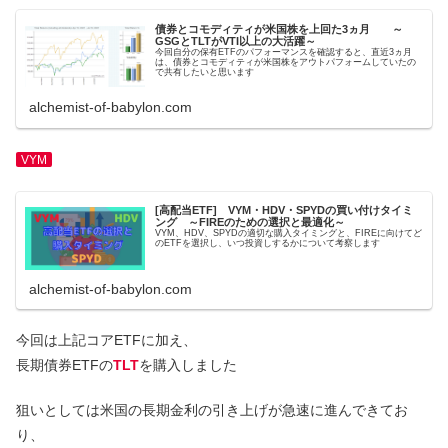
債券とコモディティが米国株を上回た3ヵ月 ～
GSGとTLTがVTI以上の大活躍～
今回自分の保有ETFのパフォーマンスを確認すると、直近3ヵ月
は、債券とコモディティが米国株をアウトパフォームしていたの
で共有したいと思います
alchemist-of-babylon.com
VYM
[高配当ETF] VYM・HDV・SPYDの買い付けタイミ
ング ～FIREのための選択と最適化～
VYM、HDV、SPYDの適切な購入タイミングと、FIREに向けてど
のETFを選択し、いつ投資しするかについて考察します
alchemist-of-babylon.com
今回は上記コアETFに加え、
長期債券ETFの
TLT
を購入しました
狙いとしては米国の長期金利の引き上げが急速に進んできてお
り、